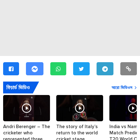
ফিচার্ড ভিডিও
আরো ভিডিওস
Andri Berenger – The
The story of Italy’s
India vs Nami
cricketer who
return to the world
Match Predict
represented three
cricket stage.
T20 World Cu