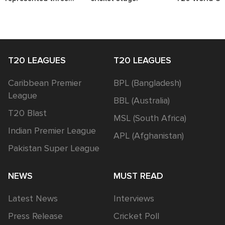
nations.
T20 LEAGUES
T20 LEAGUES
Caribbean Premier
BPL (Bangladesh)
League
BBL (Australia)
T20 Blast
MSL (South Africa)
Indian Premier League
APL (Afghanistan)
Pakistan Super League
NEWS
MUST READ
Latest News
Interviews
Press Release
Cricket Poll